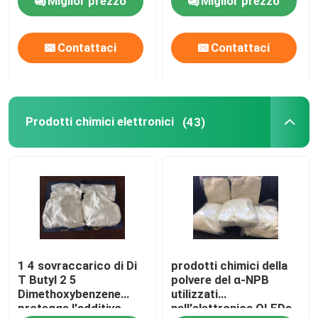
Miglior prezzo
Miglior prezzo
incrociato e idrofilico o
usato per produrre
sistemi ad alta
Contattaci
Contattaci
molecola a base
d'acqua
Prodotti chimici elettronici
(43)
1 4 sovraccarico di Di
prodotti chimici della
T Butyl 2 5
polvere del α-NPB
Dimethoxybenzene
utilizzati
protegge l'additivo
nell'elettronica OLEDs