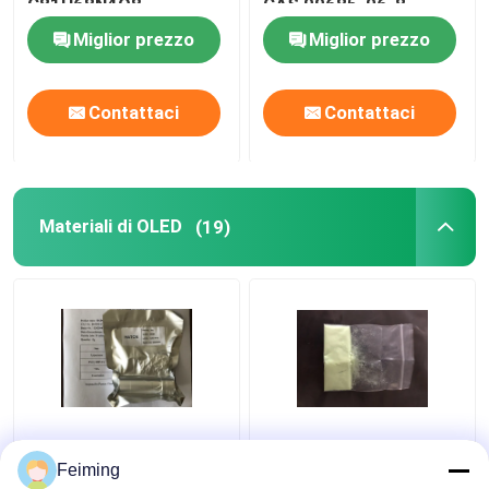
C81H68N4O8
CAS 99685-96-8
Miglior prezzo
Miglior prezzo
Contattaci
Contattaci
Materiali di OLED
(19)
I materiali HAT-CN di
Prodotti chimici
min 99,5% OLED della
materiali organici CAS
Feiming