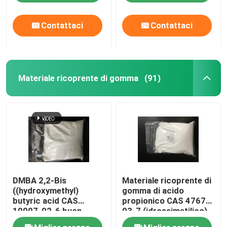
87-6
Contattaci
Contattaci
Materiale ricoprente di gomma
(91)
DMBA 2,2-Bis
Materiale ricoprente di
((hydroxymethyl)
gomma di acido
butyric acid CAS
propionico CAS 4767-
10097-02-6 buon
03-7 (idrossimetilico)
agente di collegamento
di DMPA 2,2-Bis