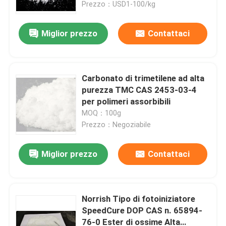
catalizzatore di idrofinazione
Prezzo：USD1-100/kg
Miglior prezzo
Contattaci
Carbonato di trimetilene ad alta
purezza TMC CAS 2453-03-4
per polimeri assorbibili
MOQ：100g
Prezzo：Negoziabile
Miglior prezzo
Contattaci
Casa
Prodotti
Norrish Tipo di fotoiniziatore
SpeedCure DOP CAS n. 65894-
76-0 Ester di ossime Alta
Video