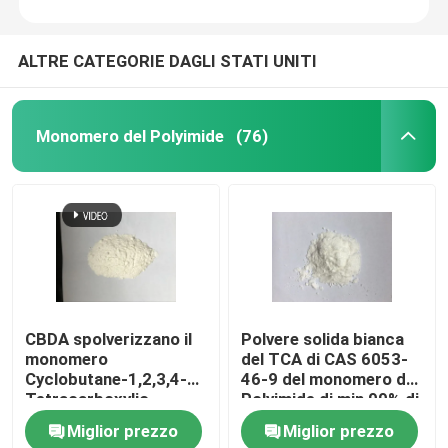
ALTRE CATEGORIE DAGLI STATI UNITI
Monomero del Polyimide
(76)
CBDA spolverizzano il
Polvere solida bianca
monomero
del TCA di CAS 6053-
Cyclobutane-1,2,3,4-
46-9 del monomero del
Tetracarboxylic
Polyimide di min 99% di
Dianhydride del
purezza
Miglior prezzo
Miglior prezzo
Polyimide di CAS 4415-