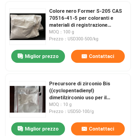
Colore nero Former S-205 CAS
70516-41-5 per coloranti e
materiali di registrazione
sensibili alla calore
MOQ：100 g
Prezzo：USD300-500/kg
Miglior prezzo
Contattaci
Precursore di zirconio Bis
((cyclopentadienyl)
dimetilzirconio uso per il
catalizzatore metallico di
MOQ：10 g
organozirconio Purezza Min
Prezzo：USD50-100/g
97,0%
Miglior prezzo
Contattaci