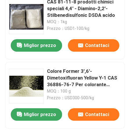
CAS 81-11-8 prodotti chimici
speciali 4,4' - Diamino-2,2'-
Prodotti chimici speciali
Stilbenedisulfonic DSDA acido
MOQ：1kg
Prezzo：USD1-100/kg
Miglior prezzo
Contattaci
Colore Former 3',6'-
Dimetoxifluoran Yellow Y-1 CAS
36886-76-7 Per colorante
sensibile alla calore
MOQ：100 g
Prezzo：USD300-500/kg
Miglior prezzo
Contattaci