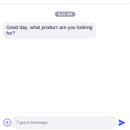
purezza ingialliscono la
199121-98-7 di min
polvere CAS 105598-
99% DNTPD Oled Oled
27-4
di purezza
9:31 AM
Miglior prezzo
Miglior prezzo
Good day, what product are you looking 
for?
Contattaci
Contattaci
Osservi più
Casa
Circa noi
Contattaci
Desktop Site
Mappa del sito
Privacy Policy
Qualità
Monomero del Polyimide
Fabbrica
cinese.Copyright © 2026 Shenzhen Feiming
Science and Technology Co,. Ltd.. All Rights
Reserved.