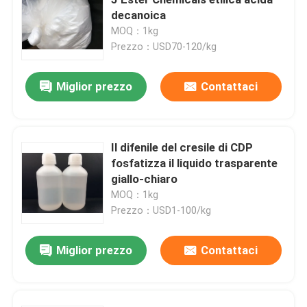
decanoica
MOQ：1kg
Prodotti chimici elettronici
Prezzo：USD70-120/kg
Materiali fotovoltaici organici
Miglior prezzo
Contattaci
Materiali di OLED
Il difenile del cresile di CDP
fosfatizza il liquido trasparente
Materie prime dei prodotti farmaceutici
giallo-chiaro
MOQ：1kg
Materie prime di cura personale
Prezzo：USD1-100/kg
Miglior prezzo
Contattaci
Materie prime cosmetiche
Supplemento nutrizionale dell'alimento