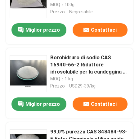
reattività Basso ingiallimento e
MOQ：100g
volatili
Prezzo：Negoziabile
Circa noi
Miglior prezzo
Contattaci
Giro della fabbrica
Controllo di qualità
Borohidruro di sodio CAS
16940-66-2 Riduttore
idrosolubile per la candeggina di
Contattici
polpa di farmaci e il recupero di
MOQ：1 kg
metalli nobili
Prezzo：USD29-39/kg
Richieda una citazione
Miglior prezzo
Contattaci
Monomero del Polyimide
99,0% purezza CAS 848484-93-
Materiale ricoprente di gomma
5 Ester Chemicals etilica acida