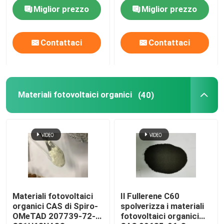
dell'elettrolito
CAS 123847-85-8
Miglior prezzo
Miglior prezzo
Contattaci
Contattaci
Materiali fotovoltaici organici
(40)
Materiali fotovoltaici
Il Fullerene C60
organici CAS di Spiro-
spolverizza i materiali
OMeTAD 207739-72-8
fotovoltaici organici