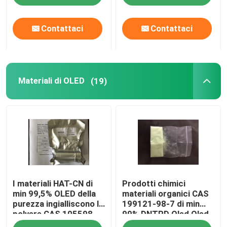
Contattaci
Contattaci
Materiali di OLED
(19)
I materiali HAT-CN di
Prodotti chimici
min 99,5% OLED della
materiali organici CAS
purezza ingialliscono la
199121-98-7 di min
polvere CAS 105598-
99% DNTPD Oled Oled
27-4
di purezza