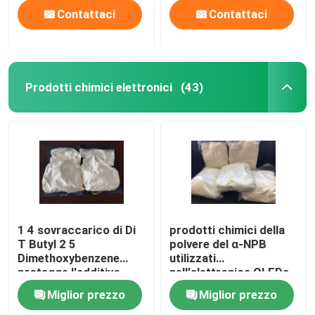
sistemi ad alta
Contattaci
Contattaci
molecola a base
d'acqua
Prodotti chimici elettronici
(43)
1 4 sovraccarico di Di
prodotti chimici della
T Butyl 2 5
polvere del α-NPB
Dimethoxybenzene
utilizzati
protegge l'additivo
nell'elettronica OLEDs
dell'elettrolito
CAS 123847-85-8
Miglior prezzo
Miglior prezzo