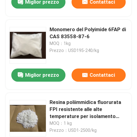
Miglior prezzo
Contattaci
Monomero del Polyimide 6FAP di
CAS 83558-87-6
MOQ：1kg
Prezzo：USD195-240/kg
Miglior prezzo
Contattaci
Resina poliimmidica fluorurata
FPI resistente alle alte
temperature per isolamento
elettrico e stabilità in ambienti
MOQ：1 kg
difficili
Prezzo：USD1-2500/kg