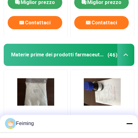
Miglior prezzo
Miglior prezzo
Contattaci
Contattaci
Materie prime dei prodotti farmaceutici
(46)
Cloridrato della fosfina
Fosfina delle materie
dell'HCl Tris (2-
prime THPP Tris (3-
Feiming
Carboxyethyl) di CAS
Hydroxypropyl) dei
51805-45-9 TCEP
prodotti farmaceutici