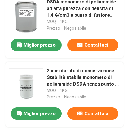
DSDA monomero di poliammide
ad alta purezza con densità di
Prodotti chimici speciali
1,4 G/cm3 e punto di fusione
300-310°C per la sintesi di
MOQ：1KG
resine
Prezzo：Negoziabile
Miglior prezzo
Contattaci
2 anni durata di conservazione
Stabilità stabile monomero di
poliammide DSDA senza punto di
infiammabilità per resine ad alte
MOQ：1KG
prestazioni
Prezzo：Negoziabile
Miglior prezzo
Contattaci