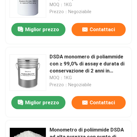
310°C per la sintesi di resine
MOQ：1KG
poliimmide
Prezzo：Negoziabile
Circa noi
Miglior prezzo
Contattaci
Giro della fabbrica
Controllo di qualità
DSDA monomero di poliammide
con ≥ 99,0% di assay e durata di
conservazione di 2 anni in
Contattici
polvere da bianco grigio a
MOQ：1KG
marrone
Prezzo：Negoziabile
Richieda una citazione
Miglior prezzo
Contattaci
Monomero del Polyimide
Monometro di poliimmide DSDA
Materiale ricoprente di gomma
ad alta purezza con punto di