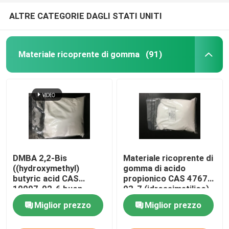
ALTRE CATEGORIE DAGLI STATI UNITI
Materiale ricoprente di gomma
(91)
DMBA 2,2-Bis
Materiale ricoprente di
((hydroxymethyl)
gomma di acido
butyric acid CAS
propionico CAS 4767-
10097-02-6 buon
03-7 (idrossimetilico)
agente di collegamento
di DMPA 2,2-Bis
Miglior prezzo
Miglior prezzo
incrociato e idrofilico o
usato per produrre