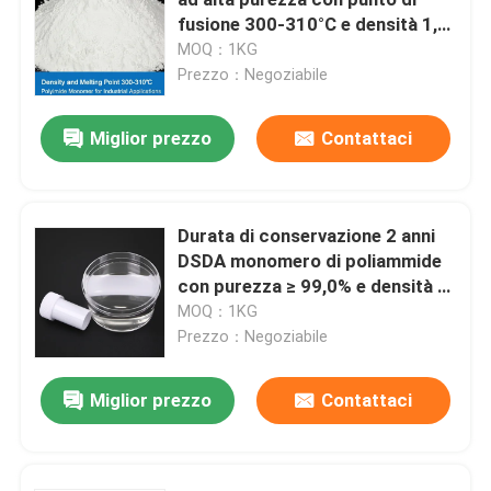
fusione 300-310°C e densità 1,4
G/cm3 per applicazioni
MOQ：1KG
Prodotti chimici elettronici
industriali
Prezzo：Negoziabile
Materiali fotovoltaici organici
Miglior prezzo
Contattaci
Materiali di OLED
Durata di conservazione 2 anni
DSDA monomero di poliammide
Materie prime dei prodotti farmaceutici
con purezza ≥ 99,0% e densità di
1,4 g/cm3 per applicazioni ad
MOQ：1KG
Materie prime di cura personale
alta temperatura
Prezzo：Negoziabile
Miglior prezzo
Contattaci
Materie prime cosmetiche
Supplemento nutrizionale dell'alimento