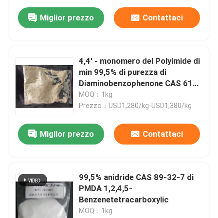
Miglior prezzo
Contattaci
4,4' - monomero del Polyimide di
min 99,5% di purezza di
Diaminobenzophenone CAS 611-
98-3
MOQ：1kg
Prezzo：USD1,280/kg-USD1,380/kg
Miglior prezzo
Contattaci
99,5% anidride CAS 89-32-7 di
PMDA 1,2,4,5-
Benzenetetracarboxylic
MOQ：1kg