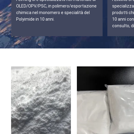
OLED/OPV/PSC, in polimero/esportazione
specializza
chimica nel monomero e specialità del
prodotti chi
Polyimide in 10 anni.
10 anni co
consulto, d
dopo-vendit
arresto ecc