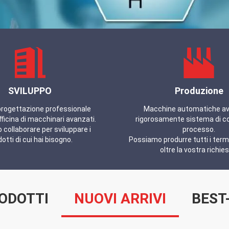
SVILUPPO
Produzione
progettazione professionale
Macchine automatiche av
fficina di macchinari avanzati.
rigorosamente sistema di co
collaborare per sviluppare i
processo.
otti di cui hai bisogno.
Possiamo produrre tutti i termin
oltre la vostra richies
ODOTTI
NUOVI ARRIVI
BEST