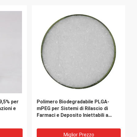
a del
(R) - (+) - 1,1' - Bi-2-Naphthol CAS
lizzatore
18531-94-7 99,5% materie prime dei
prodotti farmaceutici
Miglior Prezzo