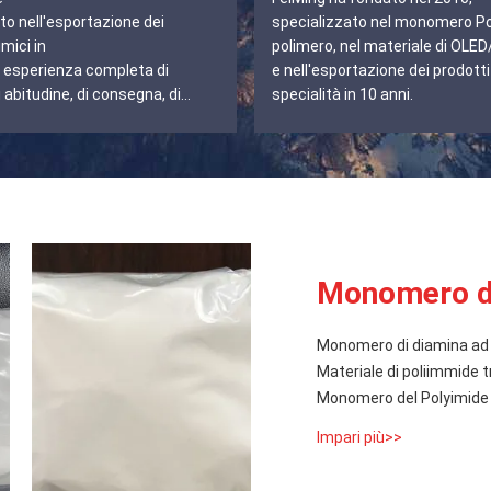
to nell'esportazione dei
specializzato nel monomero Po
mici in
polimero, nel materiale di OL
n esperienza completa di
e nell'esportazione dei prodotti
i abitudine, di consegna, di
specialità in 10 anni.
a, di soluzione di
. uno.
Monomero de
Monomero di diamina ad 
Materiale di poliimmide t
Monomero del Polyimide
Impari più>>