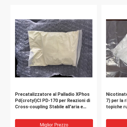
VIDEO
VIDEO
Materiali fotovoltaici organici CAS
DMBA 2,2-
di Spiro-OMeTAD 207739-72-8
butyric a
C81H68N4O8
agente di
idrofilico
sistemi a
Miglior Prezzo
d'acqua