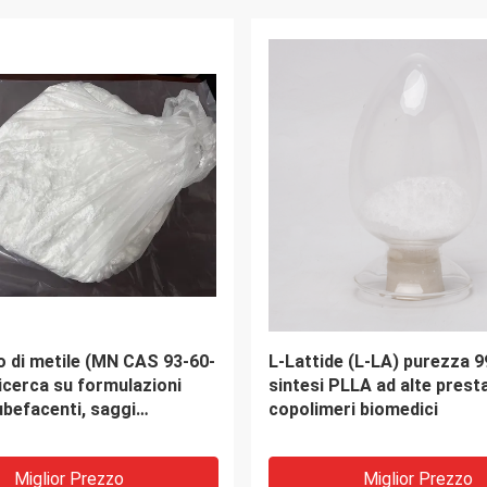
VIDEO
Bis ((hydroxymethyl)
La ftalatocianine solfonat
cid CAS 10097-02-6 buon
cobalto spolverizza il cata
 collegamento incrociato e
1098-91-1 di CAS Merox
 o usato per produrre
d alta molecola a base
Miglior Prezzo
Miglior Prezzo