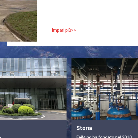
Impari più>>
Storia
è
FeiMing ha fondato nel 2010,