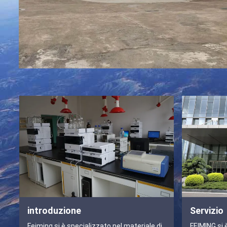
introduzione
Servizio
Feiming si è specializzato nel materiale di
FEIMING si 