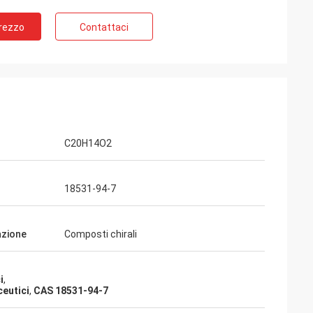
Prezzo
Contattaci
C20H14O2
18531-94-7
azione
Composti chirali
i
,
ceutici
,
CAS 18531-94-7