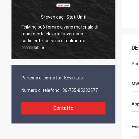
teven dagli Stati Uniti
Kurt dalla Svizz
 fornire a vario materiale di
Tutto va bene e la gente ci s
 elevato l'inventario
Quando avro' qualche novita'
, servizio è realmente
condividero' direttamente co
DE
e.
Pur
Persona di contatto :
Kevin Luo
MW
Numero di telefono :
86-755-85232577
App
Contatto
Evi