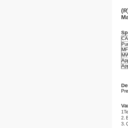
(R
Ma
Sp
CA
Pu
MF
M
Ap
Ap
De
Pre
Va
1Te
2.
3. 