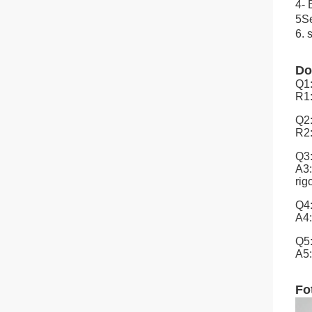
4- 
5Se
6. 
Do
Q1:
R1:
Q2:
R2:
Q3:
A3:
rig
Q4:
A4:
Q5:
A5:
Fot