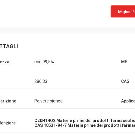
Miglior 
Lara Schenk dal Belgio
era
È stupefacente che servizio di Feiming
ta lavorando.
superare la nostra aspettativa, realmente
 la
professionale sul consulto,
n voi.
TTAGLI
personalizzante, la consegna, servizio di
dopo-vendita.
ezza
min 99,5%
MF
286,33
CAS
arizione
Polvere bianca
Applic
C20H14O2 Materie prime dei prodotti farmaceutic
denziare
CAS 18531-94-7 Materie prime dei prodotti farma