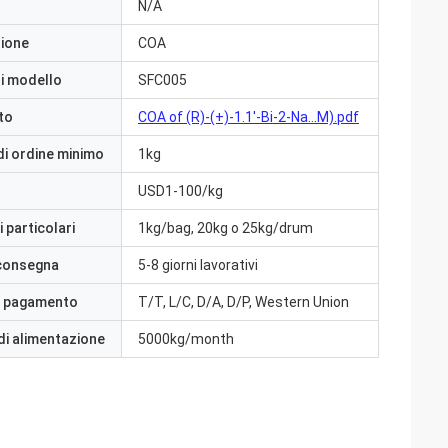
N/A
zione
COA
i modello
SFC005
to
COA of (R)-(+)-1.1'-Bi-2-Na...M).pdf
di ordine minimo
1kg
USD1-100/kg
 particolari
1kg/bag, 20kg o 25kg/drum
 consegna
5-8 giorni lavorativi
i pagamento
T/T, L/C, D/A, D/P, Western Union
di alimentazione
5000kg/month