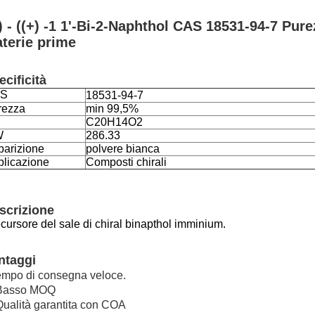
) - ((+) -1 1'-Bi-2-Naphthol CAS 18531-94-7 Pur
terie prime
ecificità
S
18531-94-7
rezza
min 99,5%
C20H14O2
W
286.33
parizione
polvere bianca
plicazione
Composti chirali
scrizione
cursore del sale di chiral binapthol imminium.
ntaggi
mpo di consegna veloce.
 Basso MOQ
Qualità garantita con COA