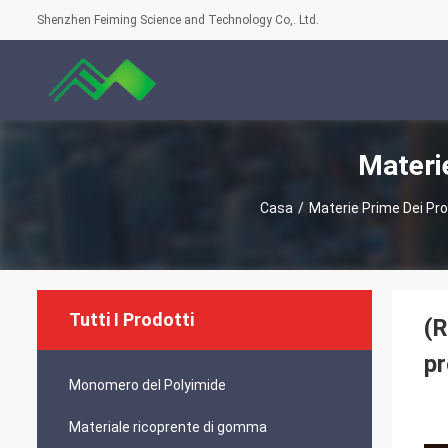
Shenzhen Feiming Science and Technology Co,. Ltd.
Materi
Casa
/
Materie Prime Dei Pro
Tutti I Prodotti
(R
pr
Monomero del Polyimide
Materiale ricoprente di gomma