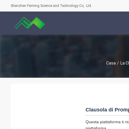
Shenzhen Feiming Science and Technology Co,. Ltd.
Casa
/
La C
Clausola di Prom
Questa piattaforma ti ri
piattaforma.