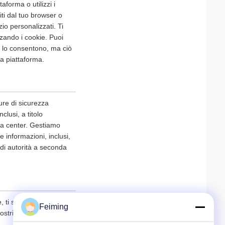
aforma o utilizzi i
niti dal tuo browser o
io personalizzati. Ti
zando i cookie. Puoi
er lo consentono, ma ciò
lla piattaforma.
ure di sicurezza
clusi, a titolo
ata center. Gestiamo
 informazioni, inclusi,
i di autorità a seconda
, ti suggeriamo di
Feiming
tri servizi o fornirci