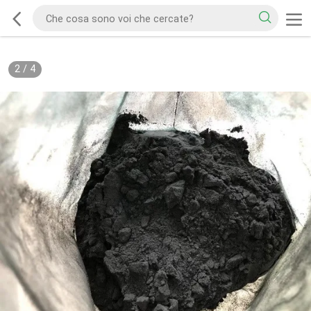
2
/
4