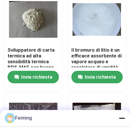
per l'uso in ambienti
ad alta temperatura
Circa noi
Giro della fabbrica
Sviluppatore di carta
Il bromuro di litio è un
Controllo di qualità
termica ad alta
efficace assorbente di
sensibilità termica
vapore acqueo e
BPS-MAE con buona
regolatore di umidità
Contattici
stabilità dell'immagine
dell'aria ampiamente
Invia richiesta
Invia richiesta
e alternativa priva di
utilizzato nell'industria
BPA
della refrigerazione
Richieda una citazione
come refrigerante di
assorbimento
Monomero del Polyimide
Feiming
Materiale ricoprente di gomma