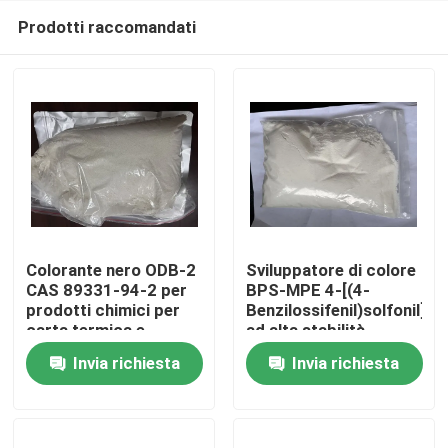
Prodotti raccomandati
Colorante nero ODB-2
Sviluppatore di colore
CAS 89331-94-2 per
BPS-MPE 4-[(4-
prodotti chimici per
Benzilossifenil)solfonil]fe
Casa
carta termica e
ad alta stabilità
materiali di
termica presenta
Invia richiesta
Invia richiesta
registrazione
un'eccellente
Prodotti
resistenza al calore,
che lo rende adatto
per carte termiche e
Video