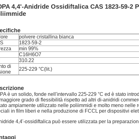
PA 4,4'-Anidride Ossidiftalica CAS 1823-59-2 
liimmide
ecifiche
lore
polvere cristallina bianca
S
1823-59-2
rezza
min 99%
C16H6O7
M
310.22
to di
225-229 °C(lit.)
sione
scrizione
A è un solido, fonde nell'intervallo 225-229 °C ed è stato introd
maggiore grado di flessibilità rispetto ad altri di-anidridi com
tato ampiamente utilizzato nelle poliimmidi e molto meno nelle 
ciali in film liberi e nella produzione di FCCL per dispositivi elett
nidride 4,4'-ossidiftalica può essere utilizzata per la preparazio
ntaggi