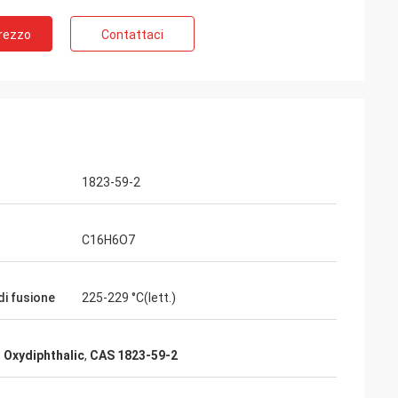
Prezzo
Contattaci
Feiming
 realmente
rvizio di
1823-59-2
C16H6O7
di fusione
225-229 °C(lett.)
di Oxydiphthalic
,
CAS 1823-59-2