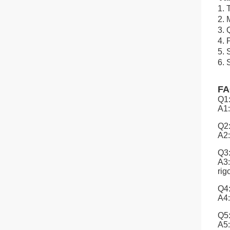
1. 
2.
3. 
4. 
5. 
6. 
F
Q1:
A1:
Q2:
A2:
Q3:
A3:
rig
Q4:
A4:
Q5:
A5: