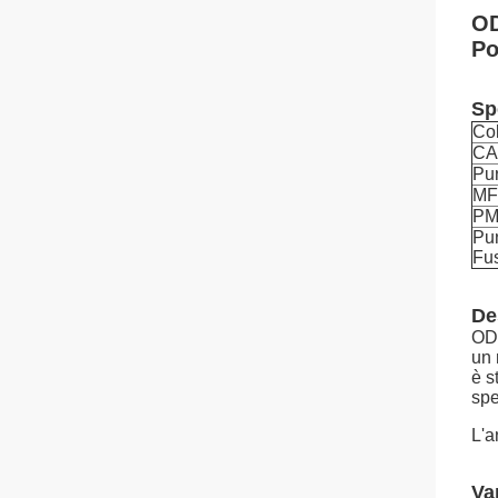
OD
Po
Sp
Co
CA
Pu
MF
P
Pun
Fu
De
ODP
un 
è s
spe
L'a
Va