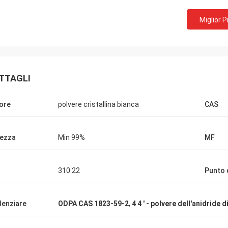
Miglior 
Lara Schenk dal Belgio
rt dalla Svizzera
È stupefacente che servizio di 
e la gente ci sta lavorando.
superare la nostra aspettativa,
ualche novita' la
professionale sul consulto,
irettamente con voi.
TTAGLI
personalizzante, la consegna, se
dopo-vendita.
ore
polvere cristallina bianca
CAS
ezza
Min 99%
MF
310.22
Punto 
denziare
ODPA CAS 1823-59-2
,
4 4 ′ - polvere dell'anidride 