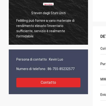
Steven dagli Stati Uniti
Ku
FeiMing può fornire a vario materiale di
Tutto va bene 
rendimento elevato l'inventario
Quando avro' q
sufficiente, servizio è realmente
condividero' d
DE
formidabile.
Col
Persona di contatto :
Kevin Luo
Pur
Numero di telefono :
86-755-85232577
MW
Contatto
Evi