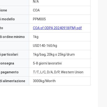
N/A
zione
COA
i modello
PPM005
to
COA of ODPA 20240918(FM).pdf
di ordine minimo
1kg
USD140-160/kg
 particolari
1kg/bag, 20kg o 25kg/drum
 consegna
5-8 giorni lavorativi
i pagamento
T/T, L/C, D/A, D/P, Western Union
di alimentazione
3000kg/Month