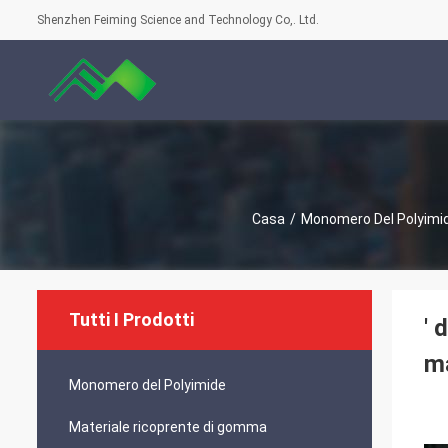
Shenzhen Feiming Science and Technology Co,. Ltd.
Casa
/
Monomero Del Polyimi
Tutti I Prodotti
′ 
ma
Monomero del Polyimide
Materiale ricoprente di gomma