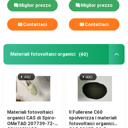
dell'elettrolito
CAS 123847-85-8
Miglior prezzo
Miglior prezzo
Contattaci
Contattaci
Materiali fotovoltaici organici
(40)
Materiali fotovoltaici
Il Fullerene C60
organici CAS di Spiro-
spolverizza i materiali
OMeTAD 207739-72-8
fotovoltaici organici