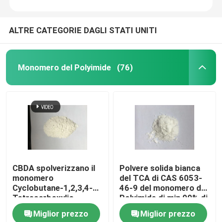
ALTRE CATEGORIE DAGLI STATI UNITI
Monomero del Polyimide
(76)
CBDA spolverizzano il
Polvere solida bianca
monomero
del TCA di CAS 6053-
Cyclobutane-1,2,3,4-
46-9 del monomero del
Tetracarboxylic
Polyimide di min 99% di
Dianhydride del
purezza
Miglior prezzo
Miglior prezzo
Polyimide di CAS 4415-