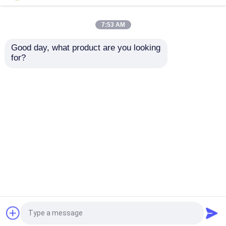
purezza ingialliscono la
199121-98-7 di min
polvere CAS 105598-
99% DNTPD Oled Oled
27-4
di purezza
7:53 AM
Miglior prezzo
Miglior prezzo
Good day, what product are you looking 
for?
Contattaci
Contattaci
Osservi più
Casa
Circa noi
Contattaci
Desktop Site
Mappa del sito
Privacy Policy
Qualità
Monomero del Polyimide
Fabbrica
cinese.Copyright © 2026 Shenzhen Feiming
Science and Technology Co,. Ltd.. All Rights
Reserved.