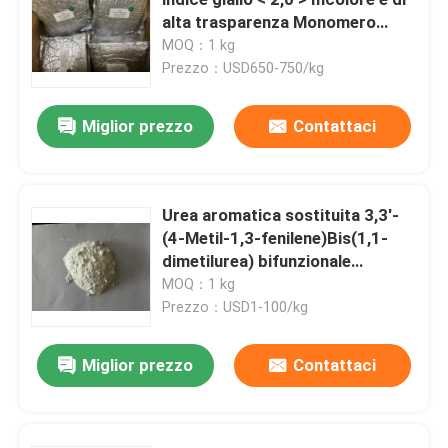
alta trasparenza Monomero
poliamidico CBDA ciclobutano-
MOQ：1 kg
Prodotti chimici elettronici
1,2,3Dianidruro 4-
Prezzo：USD650-750/kg
tetracarbossilico
Materiali fotovoltaici organici
Miglior prezzo
Contattaci
Materiali di OLED
Urea aromatica sostituita 3,3'-
(4-Metil-1,3-fenilene)Bis(1,1-
Materie prime dei prodotti farmaceutici
dimetilurea) bifunzionale
acceleratore latente
MOQ：1 kg
Materie prime di cura personale
micronizzato per la cura con
Prezzo：USD1-100/kg
dicandiammide di resine
epossidiche
Miglior prezzo
Contattaci
Materie prime cosmetiche
Supplemento nutrizionale dell'alimento