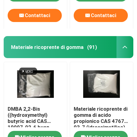
87-6
Contattaci
Contattaci
Materiale ricoprente di gomma
(91)
DMBA 2,2-Bis
Materiale ricoprente di
((hydroxymethyl)
gomma di acido
butyric acid CAS
propionico CAS 4767-
10097-02-6 buon
03-7 (idrossimetilico)
agente di collegamento
di DMPA 2,2-Bis