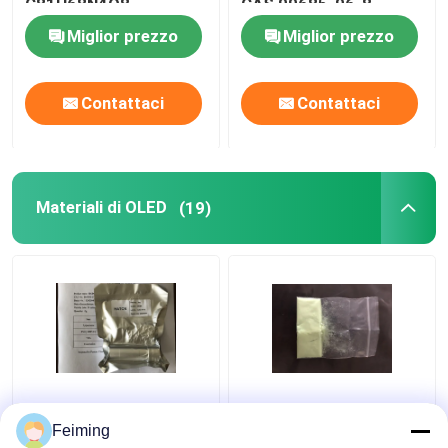
C81H68N4O8
CAS 99685-96-8
Miglior prezzo
Miglior prezzo
Contattaci
Contattaci
Materiali di OLED
(19)
I materiali HAT-CN di
Prodotti chimici
min 99,5% OLED della
materiali organici CAS
Feiming