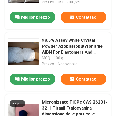
Prezzo：USD1-100/kg
Miglior prezzo
Contattaci
98.5% Assay White Crystal
Powder Azobisisobutyronitrile
AIBN For Elastomers And
Plastics
MOQ：100 g
Prezzo：Negoziabile
Miglior prezzo
Contattaci
Casa
Prodotti
Micronizzato TiOPc CAS 26201-
32-1 Titanil Ftalocyanina
dimensione delle particelle
Video