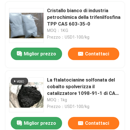
Cristallo bianco di industria
petrochimica della trifenilfosfina
TPP CAS 603-35-0
MOQ：1KG
Prezzo：USD1-100/kg
Miglior prezzo
Contattaci
La ftalatocianine solfonata del
cobalto spolverizza il
catalizzatore 1098-91-1 di CAS
Merox
MOQ：1kg
Prezzo：USD1-100/kg
Miglior prezzo
Contattaci