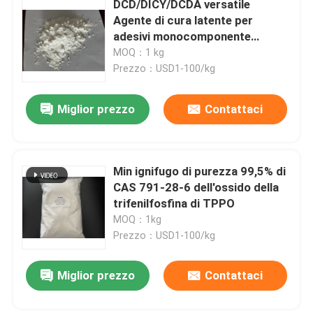
DCD/DICY/DCDA versatile
Agente di cura latente per
Prodotti chimici speciali
adesivi monocomponente
Rivestimenti in polvere
MOQ：1 kg
epossidica Prepregs e adesivi a
Prezzo：USD1-100/kg
pellicola
Miglior prezzo
Contattaci
Min ignifugo di purezza 99,5% di
CAS 791-28-6 dell'ossido della
trifenilfosfina di TPPO
MOQ：1kg
Prezzo：USD1-100/kg
Miglior prezzo
Contattaci