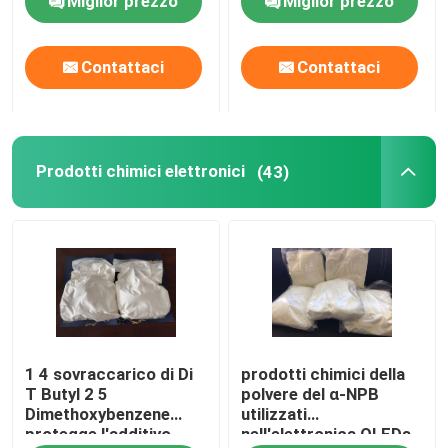
Miglior prezzo
Miglior prezzo
incrociato e idrofilico o
usato per produrre
sistemi ad alta
Contattaci
Contattaci
molecola a base
d'acqua
Prodotti chimici elettronici
(43)
1 4 sovraccarico di Di
prodotti chimici della
T Butyl 2 5
polvere del α-NPB
Dimethoxybenzene
utilizzati
protegge l'additivo
nell'elettronica OLEDs