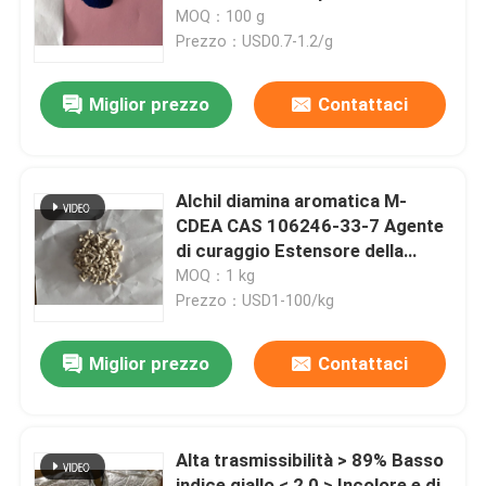
200~400nm eccellente
MOQ：100 g
dispersibilità proprietà
Prezzo：USD0.7-1.2/g
Circa noi
fotoelettriche ultra fotosensibili
e superiori
Miglior prezzo
Contattaci
Giro della fabbrica
Controllo di qualità
Alchil diamina aromatica M-
CDEA CAS 106246-33-7 Agente
di curaggio Estensore della
Contattici
catena Buona compatibilità
MOQ：1 kg
Temperatura di dissoluzione ≥
Prezzo：USD1-100/kg
87°C Resistenza massima alla
Richieda una citazione
temperatura di lavoro 180°C
Miglior prezzo
Contattaci
Monomero del Polyimide
Alta trasmissibilità > 89% Basso
Materiale ricoprente di gomma
indice giallo < 2,0 > Incolore e di