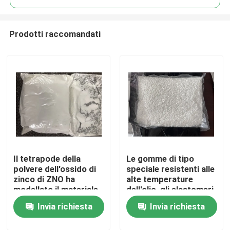
Prodotti raccomandati
Il tetrapode della
Le gomme di tipo
Casa
polvere dell'ossido di
speciale resistenti alle
zinco di ZNO ha
alte temperature
modellato il materiale
dell'olio, gli elastomeri
Prodotti
ricoprente di gomma
poliacrilati ((ACM)
Invia richiesta
Invia richiesta
di CAS 1314-13-2
offrono alcune
delle basette
caratteristiche fisiche
Video