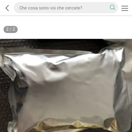
2
/
2