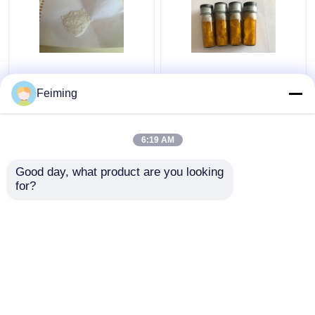
Il bianco dei materiali di
Iridio di Ir dei materiali
M-CBP OLED
di CAS 94928-86-6
Feiming
spolverizza CAS
OLED (Ppy) 3 Tris (2-
342638-54-4
Phenylpyridine)
C36H24N2
6:19 AM
Miglior prezzo
Miglior prezzo
Good day, what product are you looking 
for?
Contattaci
Contattaci
Osservi più
Casa
Circa noi
Contattaci
Desktop Site
Mappa del sito
Privacy Policy