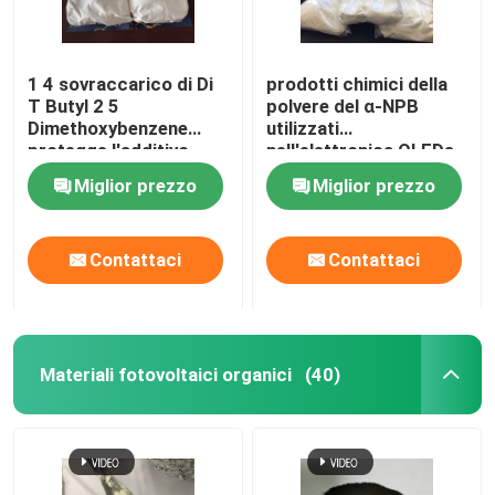
1 4 sovraccarico di Di
prodotti chimici della
T Butyl 2 5
polvere del α-NPB
Dimethoxybenzene
utilizzati
protegge l'additivo
nell'elettronica OLEDs
dell'elettrolito
CAS 123847-85-8
Miglior prezzo
Miglior prezzo
Contattaci
Contattaci
Materiali fotovoltaici organici
(40)