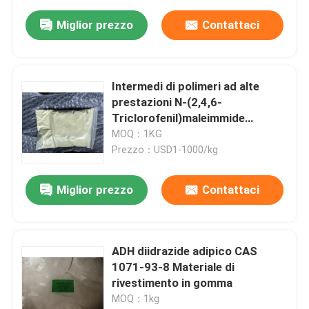
Miglior prezzo
Contattaci
Intermedi di polimeri ad alte
prestazioni N-(2,4,6-
Triclorofenil)maleimmide
(TCPMI) CAS 13167-25-4 come
MOQ：1KG
additivo per antiossidanti e
Prezzo：USD1-1000/kg
ritardanti di fiamma per plastica
Miglior prezzo
Contattaci
ADH diidrazide adipico CAS
1071-93-8 Materiale di
rivestimento in gomma
MOQ：1kg