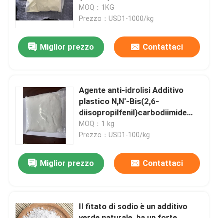
monomero ignifugo attivo,
MOQ：1KG
resistente al calore e altamente
Prezzo：USD1-1000/kg
Circa noi
efficiente, utilizzato come
modificatore e additivo
Miglior prezzo
Contattaci
resistente al calore per resine e
Giro della fabbrica
plastiche.
Controllo di qualità
Agente anti-idrolisi Additivo
plastico N,N'-Bis(2,6-
diisopropilfenil)carbodiimide
Contattici
monomero carbodiimide per PU
MOQ：1 kg
TPU PLA PBAT PPC PHAs
Prezzo：USD1-100/kg
Richieda una citazione
Miglior prezzo
Contattaci
Monomero del Polyimide
Il fitato di sodio è un additivo
Materiale ricoprente di gomma
verde naturale, ha un forte