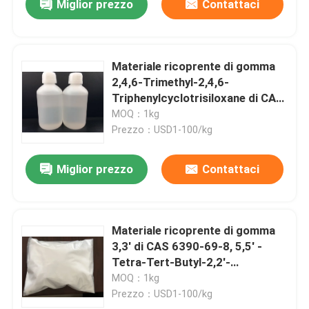
Miglior prezzo
Contattaci
Materiale ricoprente di gomma
2,4,6-Trimethyl-2,4,6-
Triphenylcyclotrisiloxane di CAS
546-45-2
MOQ：1kg
Prezzo：USD1-100/kg
Miglior prezzo
Contattaci
Materiale ricoprente di gomma
3,3' di CAS 6390-69-8, 5,5' -
Tetra-Tert-Butyl-2,2'-
Dihydroxybiphenyl
MOQ：1kg
Prezzo：USD1-100/kg