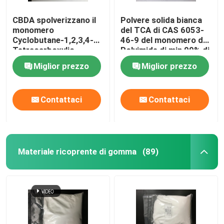
CBDA spolverizzano il
Polvere solida bianca
monomero
del TCA di CAS 6053-
Cyclobutane-1,2,3,4-
46-9 del monomero del
Tetracarboxylic
Polyimide di min 99% di
Dianhydride del
purezza
Miglior prezzo
Miglior prezzo
Polyimide di CAS 4415-
87-6
Contattaci
Contattaci
Materiale ricoprente di gomma
(89)