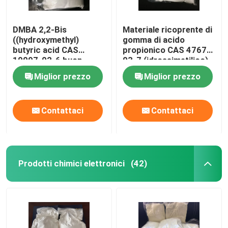
DMBA 2,2-Bis
Materiale ricoprente di
((hydroxymethyl)
gomma di acido
butyric acid CAS
propionico CAS 4767-
10097-02-6 buon
03-7 (idrossimetilico)
agente di collegamento
di DMPA 2,2-Bis
Miglior prezzo
Miglior prezzo
incrociato e idrofilico o
usato per produrre
sistemi ad alta
Contattaci
Contattaci
molecola a base
d'acqua
Prodotti chimici elettronici
(42)