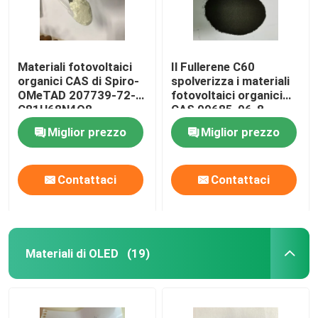
Materiali fotovoltaici
Il Fullerene C60
organici CAS di Spiro-
spolverizza i materiali
OMeTAD 207739-72-8
fotovoltaici organici
C81H68N4O8
CAS 99685-96-8
Miglior prezzo
Miglior prezzo
Contattaci
Contattaci
Materiali di OLED
(19)