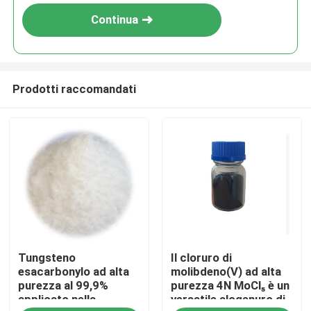
LCD OLED e alle industrie dei
Continua
semiconduttori
Prodotti raccomandati
Casa
Tungsteno
Il cloruro di
Prodotti
esacarbonylo ad alta
molibdeno(V) ad alta
purezza al 99,9%
purezza 4N MoCl₅ è un
applicato nella
versatile alogenuro di
Video