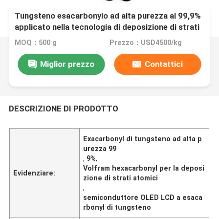
Tungsteno esacarbonylo ad alta purezza al 99,9%
applicato nella tecnologia di deposizione di strati
atomici con eccellenti proprietà elettriche e
MOQ：500 g
Prezzo：USD4500/kg
meccaniche adatte ai display LCD OLED e alle
industrie dei semiconduttori
Miglior prezzo
Contattici
DESCRIZIONE DI PRODOTTO
Exacarbonyl di tungsteno ad alta p
urezza 99
,
9%
,
Volfram hexacarbonyl per la deposi
Evidenziare:
zione di strati atomici
,
semiconduttore OLED LCD a esaca
rbonyl di tungsteno