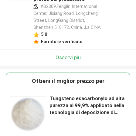
#B2309,Fenglin International
Center, Jixiang Road, Longcheng
Street, LongGang District,
Shenzhen 518172, China. ,La CINA
5.0
Fornitore verificato
Osservi più
Ottieni il miglior prezzo per
Tungsteno esacarbonylo ad alta
purezza al 99,9% applicato nella
tecnologia di deposizione di
strati atomici con eccellenti
proprietà elettriche e
meccaniche adatte ai display