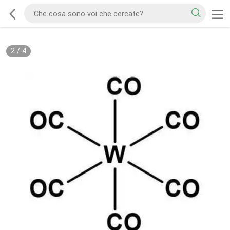
2
/
4