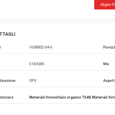
Miglior 
Lara Schenk dal Belgio
vizzera
È stupefacente che servizio di Feiming
 ci sta lavorando.
superare la nostra aspettativa, realment
ita' la
TTAGLI
professionale sul consulto,
e con voi.
personalizzante, la consegna, servizio di
dopo-vendita.
S
1638802-04-6
Purez
C16H28S
Mw
licazione
OPV
Aspet
denziare
Materiali fotovoltaici organici Th48
,
Materiali fot