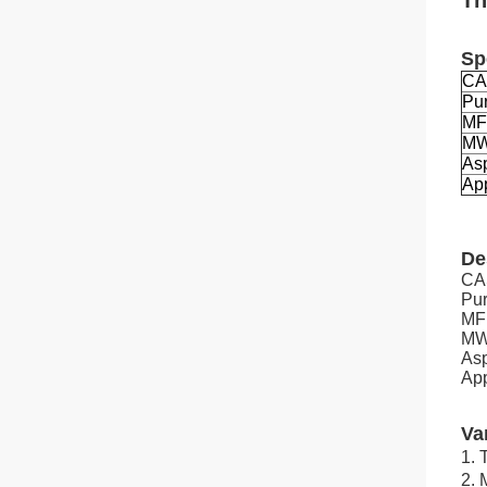
Th
Sp
CA
Pu
MF
M
Asp
Ap
De
CA
Pu
MF
M
Asp
App
Va
1. 
2.