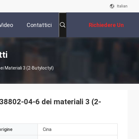
Italian
Video
Contattici
Richiedere Un
Preventivo
tti
 Materiali 3 (2-Butyloctyl)
38802-04-6 dei materiali 3 (2-
origine
Cina