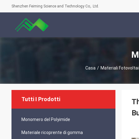
Shenzhen Feiming Science and Technology Co,. Ltd.
Ma
Casa
/
Materiali Fotovoltai
Tutti I Prodotti
Th
Bu
Monomero del Polyimide
Materiale ricoprente di gomma