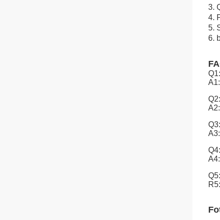
3. 
4. 
5. 
6. 
F
Q1:
A1:
Q2:
A2:
Q3:
A3:
Q4:
A4:
Q5:
R5:
Fo