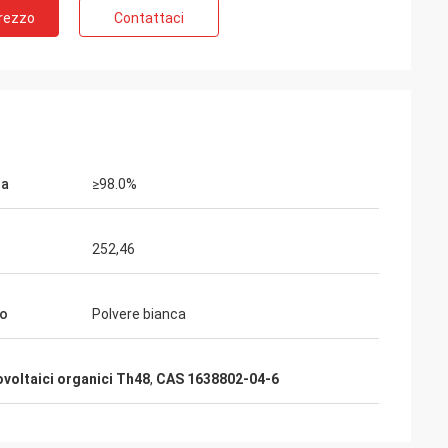
Prezzo
Contattaci
e
za
≥98.0%
252,46
to
Polvere bianca
ovoltaici organici Th48
,
CAS 1638802-04-6