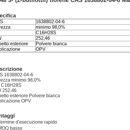
48 3- (2-butilottil) tiofene CAS 1638802-04-6 Mat
ecifica
S
1638802-04-6
rezza
minimo 98,0%
C16H28S
W
252,46
etto esteriore
Polvere bianca
plicazione
OPV
scrizione
S
1638802-04-6
rezza
minimo 98,0%
C16H28S
W
252,46
etto esteriore
Polvere bianca
licazione
OPV
ntaggi
Termine d'esecuzione rapido
 MOQ basso