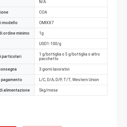
N/A
zione
COA
i modello
OMIXX7
di ordine minimo
1g
USD1-100/g
1 g/bottiglia o 5 g/bottiglia o altro
 particolari
pacchetto
 consegna
3 giorni lavorativi
i pagamento
L/C, D/A, D/P, T/T, Western Union
di alimentazione
5kg/mese