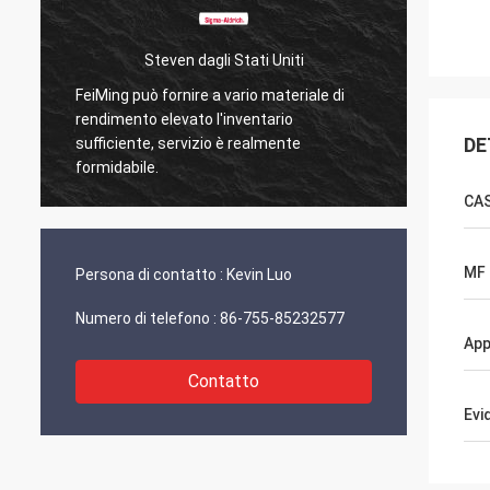
Steven dagli Stati Uniti
Kurt dalla S
g può fornire a vario materiale di
Tutto va bene e la gente
ento elevato l'inventario
Quando avro' qualche nov
DE
iente, servizio è realmente
condividero' direttament
abile.
CA
MF
Persona di contatto :
Kevin Luo
Numero di telefono :
86-755-85232577
App
Contatto
Evi