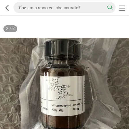
2
/
2