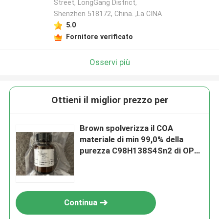
Street, LongGang District,
Shenzhen 518172, China. ,La CINA
5.0
Fornitore verificato
Osservi più
Ottieni il miglior prezzo per
Brown spolverizza il COA
materiale di min 99,0% della
purezza C98H138S4Sn2 di OPV
certificato
Continua