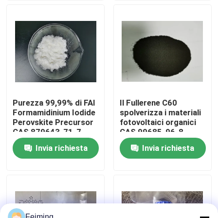
Circa noi
Giro della fabbrica
Controllo di qualità
Purezza 99,99% di FAI
Il Fullerene C60
Formamidinium Iodide
spolverizza i materiali
Contattici
Perovskite Precursor
fotovoltaici organici
CAS 879643-71-7
CAS 99685-96-8
Invia richiesta
Invia richiesta
Richieda una citazione
Monomero del Polyimide
Materiale ricoprente di gomma
Feiming