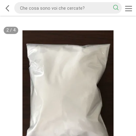
2
/
4