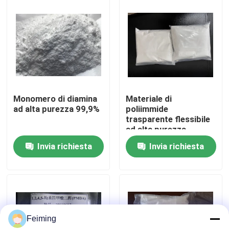
Circa noi
Giro della fabbrica
Controllo di qualità
Monomero di diamina
Materiale di
ad alta purezza 99,9%
poliimmide
trasparente flessibile
Contattici
ad alta purezza
Invia richiesta
Invia richiesta
Richieda una citazione
Monomero del Polyimide
Feiming
Materiale ricoprente di gomma