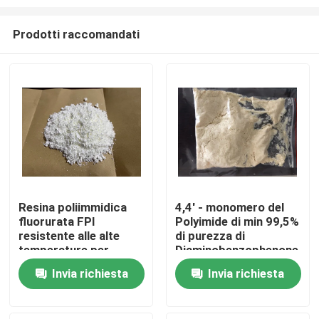
Prodotti raccomandati
Resina poliimmidica
4,4' - monomero del
fluorurata FPI
Polyimide di min 99,5%
Casa
resistente alle alte
di purezza di
temperature per
Diaminobenzophenone
isolamento elettrico e
CAS 611-98-3
Prodotti
Invia richiesta
Invia richiesta
stabilità in ambienti
difficili
Video