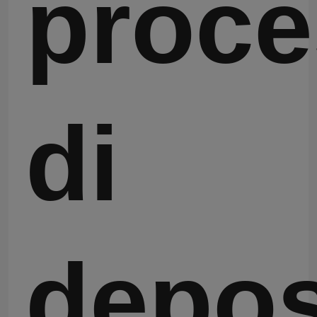
proc
di
depos