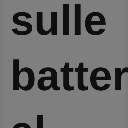
sulle
Circa noi
Giro della fabbrica
Controllo di qualità
batter
Contattici
Richieda una citazione
Monomero del Polyimide
Materiale ricoprente di gomma