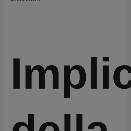
Impli
della