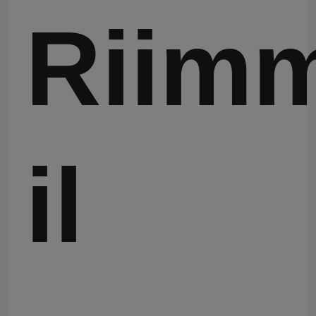
Riimm
il