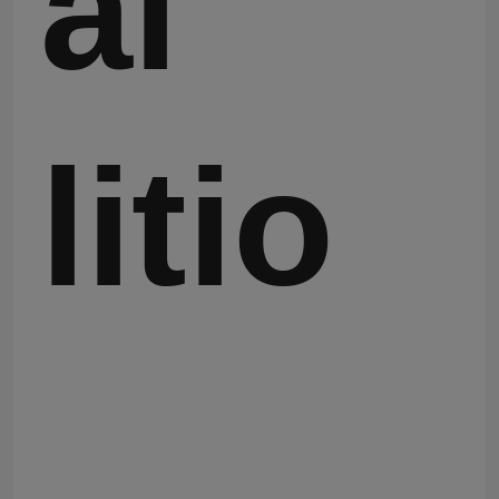
al
Prodotti chimici elettronici
Materiali fotovoltaici organici
litio
Materiali di OLED
Materie prime dei prodotti farmaceutici
Materie prime di cura personale
Materie prime cosmetiche
Supplemento nutrizionale dell'alimento