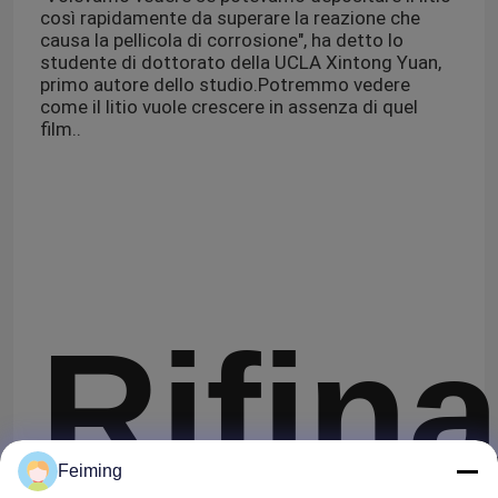
così rapidamente da superare la reazione che
causa la pellicola di corrosione", ha detto lo
studente di dottorato della UCLA Xintong Yuan,
primo autore dello studio.Potremmo vedere
come il litio vuole crescere in assenza di quel
film..
Rifin
Feiming