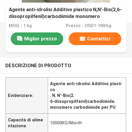
Agente anti-idrolisi Additivo plastico N,N'-Bis(2,6-
diisopropilfenil)carbodiimide monomero
carbodiimide per PU TPU PLA PBAT PPC PHAs
MOQ：1 kg
Prezzo：USD1-100/kg
Miglior prezzo
Contattici
DESCRIZIONE DI PRODOTTO
Agente anti-idrolisi Additivo plasti
co
Evidenziare:
,
N
,
N'-Bis(2
,
6-diisopropilfenil)carbodiimide
,
monomero carbodiimide per PU
Capacità di alime
10000KG/Month
ntazione