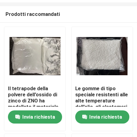
Prodotti raccomandati
Il tetrapode della
Le gomme di tipo
polvere dell'ossido di
speciale resistenti alle
Casa
zinco di ZNO ha
alte temperature
modellato il materiale
dell'olio, gli elastomeri
ricoprente di gomma
poliacrilati ((ACM)
Prodotti
Invia richiesta
Invia richiesta
di CAS 1314-13-2
offrono alcune
delle basette
caratteristiche fisiche
uniche che possono
Video