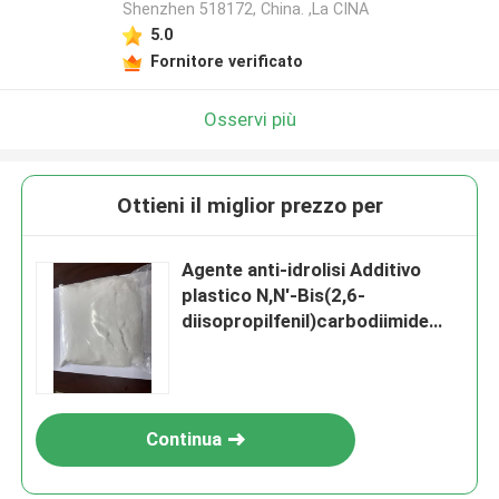
Shenzhen 518172, China. ,La CINA
5.0
Fornitore verificato
Osservi più
Ottieni il miglior prezzo per
Agente anti-idrolisi Additivo
plastico N,N'-Bis(2,6-
diisopropilfenil)carbodiimide
monomero carbodiimide per PU
TPU PLA PBAT PPC PHAs
Continua