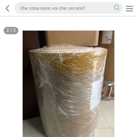
2
/
3