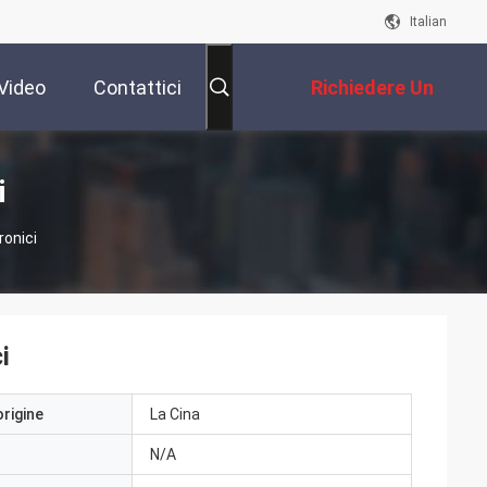
Italian
Video
Contattici
Richiedere Un
Preventivo
i
ronici
i
origine
La Cina
N/A