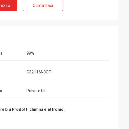
Prezzo
Contattaci
l Belgio
zio di Feiming
ttativa, realmente
to,
egna, servizio di
za
99%
C32H16N8OTi
to
Polvere blu
re blu Prodotti chimici elettronici
,