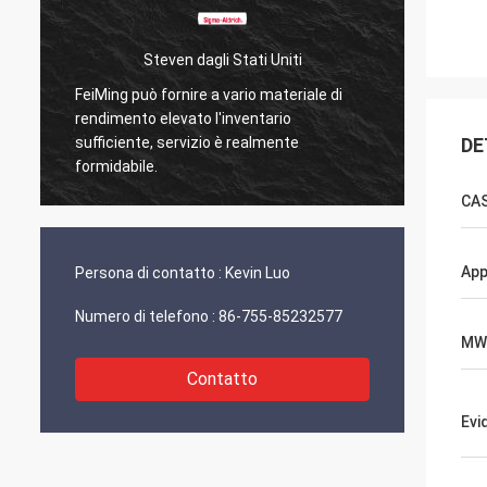
Steven dagli Stati Uniti
FeiMing può fornire a vario materiale di
Tutto v
e
rendimento elevato l'inventario
Quando
sufficiente, servizio è realmente
DE
condiv
formidabile.
CA
App
Persona di contatto :
Kevin Luo
Numero di telefono :
86-755-85232577
MW
Contatto
Evi