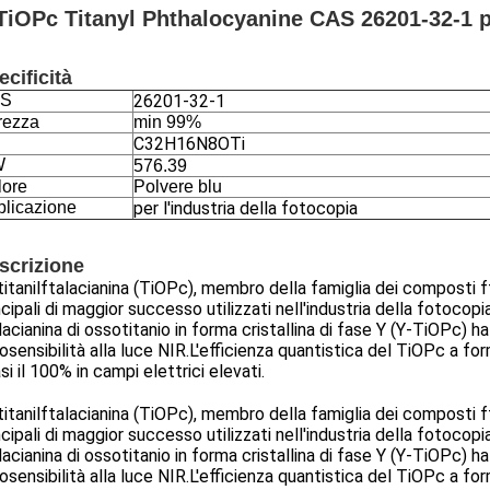
TiOPc Titanyl Phthalocyanine CAS 26201-32-1 pe
ecificità
S
26201-32-1
rezza
min 99%
C32H16N8OTi
W
576.39
lore
Polvere blu
plicazione
per l'industria della fotocopia
scrizione
titanilftalacianina (TiOPc), membro della famiglia dei composti ft
ncipali di maggior successo utilizzati nell'industria della fotocopia
lacianina di ossotitanio in forma cristallina di fase Y (Y-TiOPc) h
osensibilità alla luce NIR.L'efficienza quantistica del TiOPc a for
si il 100% in campi elettrici elevati.
titanilftalacianina (TiOPc), membro della famiglia dei composti ft
ncipali di maggior successo utilizzati nell'industria della fotocopia
lacianina di ossotitanio in forma cristallina di fase Y (Y-TiOPc) h
osensibilità alla luce NIR.L'efficienza quantistica del TiOPc a for