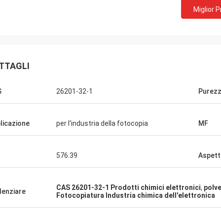
Miglior 
Lara Schenk da
Kurt dalla Svizzera
È stupefacente che servi
a bene e la gente ci sta lavorando.
superare la nostra aspe
 avro' qualche novita' la
professionale sul consul
TTAGLI
idero' direttamente con voi.
personalizzante, la cons
dopo-vendita.
S
26201-32-1
Purez
licazione
per l'industria della fotocopia
MF
576.39
Aspet
CAS 26201-32-1 Prodotti chimici elettronici
,
polve
denziare
Fotocopiatura Industria chimica dell'elettronica