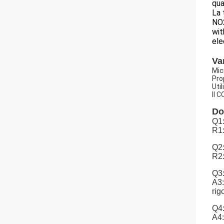
qua
La 
NO2
wit
ele
Va
Mic
Prop
Uti
Il 
Do
Q1:
R1:
Q2:
R2:
Q3:
A3:
rig
Q4:
A4: