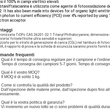
si il 100% in campi elettrici elevati.
titanilftalacianina è utilizzata come agente di fotoossidazione de
. It has also been made into devices for of organic light-emitt
h photon to current efficiency (PCE) over 4% reported by using 
ctron acceptor.
ntaggi
ronizzata TiOPc CAS 26201-32-1 Titanyl Phthalocyanine, dimensione d
rieta' fotoelettriche ultra sensibili e superiori.
lizzato per lo strato di generazione di carica (CGL) nel tamburo di foto
COA, il rapporto di prova e la scheda di sicurezza saranno presto forniti s
mande frequenti
 Qual è il tempo di consegna regolare per il campione e l'ordine 
 Tempo di consegna dei campioni 5-7 giorni. Tempo di consegna de
 Qual è il vostro MOQ?
 Il MOQ è di solito 1 kg.
 Come si controlla la qualità del prodotto?
 Dall'ispezione delle materie prime, dall'ispezione dupro fino al
orosamente.
 Qual è la vostra politica di garanzia?
 Vi invieremo un nuovo lotto se ci sono problemi di qualità duran