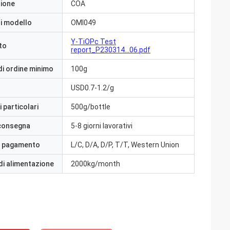
zione
COA
i modello
OMI049
Y-TiOPc Test
to
report_P230314...06.pdf
di ordine minimo
100g
USD0.7-1.2/g
 particolari
500g/bottle
 consegna
5-8 giorni lavorativi
i pagamento
L/C, D/A, D/P, T/T, Western Union
di alimentazione
2000kg/month