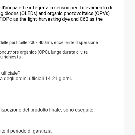
ll'acqua ed è integrata in sensori per il rilevamento di
ing diodes (OLEDs) and organic photovoltaics (OPVs)
TiOPc as the light-harvesting dye and C60 as the
elle particelle 200~400nm, eccellente dispersione.
conduttore organico (OPC), lunga durata di vita
u richiesta.
ufficiale?
gli ordini ufficiali 14-21 giorni.
l'ispezione del prodotto finale, sono eseguite
te il periodo di garanzia