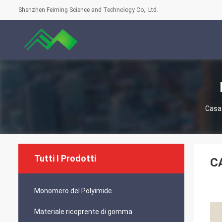
Shenzhen Feiming Science and Technology Co,. Ltd.
Casa
Tutti I Prodotti
CA
Monomero del Polyimide
Materiale ricoprente di gomma