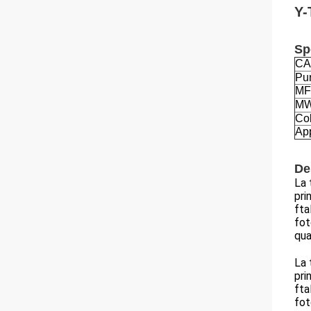
Y-
Sp
CA
Pu
MF
M
Co
Ap
De
La 
pri
fta
fot
qua
La 
pri
fta
fot