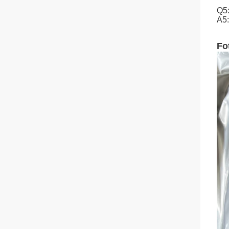
Q5:
A5:
Fot